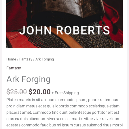
Home
/
Fantasy
/ Ark Forging
Fantasy
Ark Forging
Original
Current
$
25.00
$
20.00
+ Free Shipping
price
price
Platea mauris in sit aliquam commodo ipsum, pharetra tempus
was:
is:
proin diam metus eget quis lobortis commodo scelerisque etiam
$25.00.
$20.00.
placerat amet, commodo tincidunt pellentesque porttitor elit est
cras eu duis bibendum viverra eu est mattis vitae viverra vel non
egestas commodo faucibus mi ipsum cursus euismod risus morbi