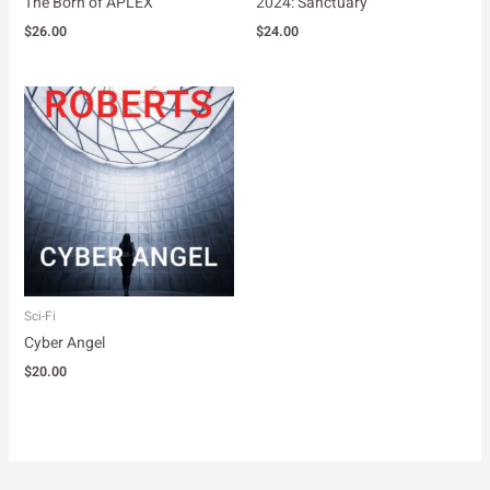
The Born of APLEX
2024: Sanctuary
$
26.00
$
24.00
Sci-Fi
Cyber Angel
$
20.00