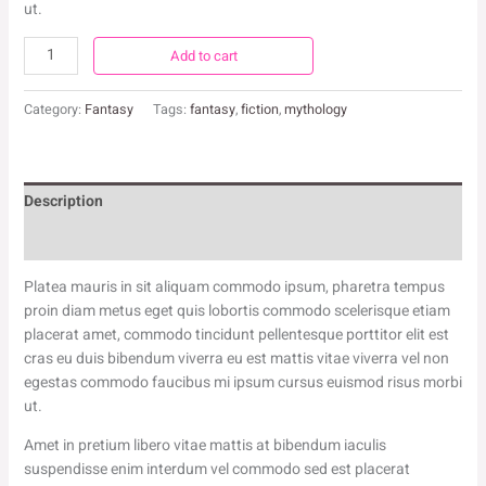
ut.
Ark
Add to cart
Forging
quantity
Category:
Fantasy
Tags:
fantasy
,
fiction
,
mythology
Description
Reviews (0)
Platea mauris in sit aliquam commodo ipsum, pharetra tempus
proin diam metus eget quis lobortis commodo scelerisque etiam
placerat amet, commodo tincidunt pellentesque porttitor elit est
cras eu duis bibendum viverra eu est mattis vitae viverra vel non
egestas commodo faucibus mi ipsum cursus euismod risus morbi
ut.
Amet in pretium libero vitae mattis at bibendum iaculis
suspendisse enim interdum vel commodo sed est placerat